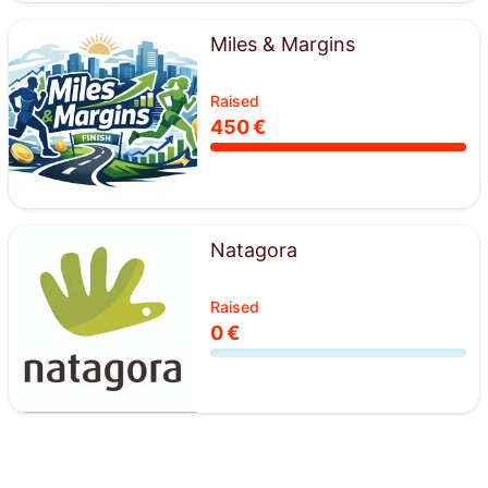
Miles & Margins
Raised
450 €
Natagora
Raised
0 €