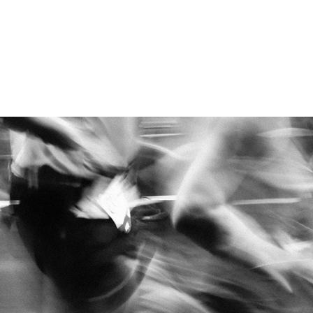
JOIN THE FIGHT
Go ahead! Raising funds for a good cause is
easy