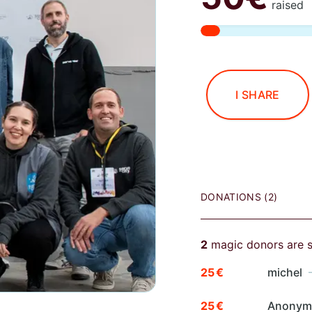
raised
I SHARE
DONATIONS (2)
2
magic donors are 
25 €
michel
—
25 €
Anony