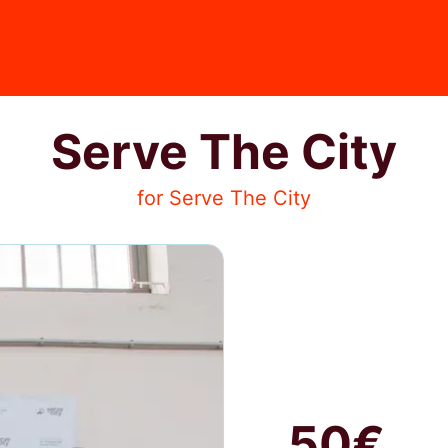
Serve The City
for Serve The City
50€