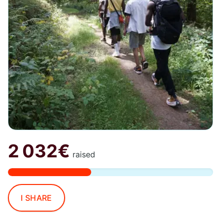
2 032€
raised
I SHARE