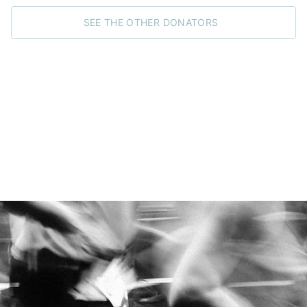
SEE THE OTHER DONATORS
JOIN THE FIGHT
Go ahead! Raising funds for a good cause is
easy