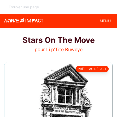
MENU
Stars On The Move
pour Li p'Tite Buweye
PRÊT·E AU DÉPART